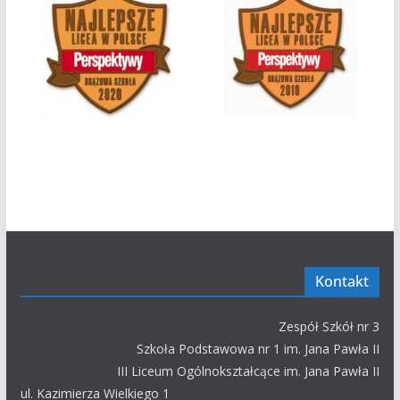
Kontakt
Zespół Szkół nr 3
Szkoła Podstawowa nr 1 im. Jana Pawła II
III Liceum Ogólnokształcące im. Jana Pawła II
ul. Kazimierza Wielkiego 1