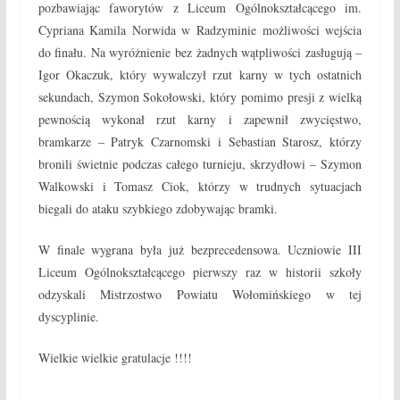
pozbawiając faworytów z Liceum Ogólnokształcącego im.
Cypriana Kamila Norwida w Radzyminie możliwości wejścia
do finału. Na wyróżnienie bez żadnych wątpliwości zasługują –
Igor Okaczuk, który wywalczył rzut karny w tych ostatnich
sekundach, Szymon Sokołowski, który pomimo presji z wielką
pewnością wykonał rzut karny i zapewnił zwycięstwo,
bramkarze – Patryk Czarnomski i Sebastian Starosz, którzy
bronili świetnie podczas całego turnieju, skrzydłowi – Szymon
Walkowski i Tomasz Ciok, którzy w trudnych sytuacjach
biegali do ataku szybkiego zdobywając bramki.
W finale wygrana była już bezprecedensowa. Uczniowie III
Liceum Ogólnokształcącego pierwszy raz w historii szkoły
odzyskali Mistrzostwo Powiatu Wołomińskiego w tej
dyscyplinie.
Wielkie wielkie gratulacje !!!!