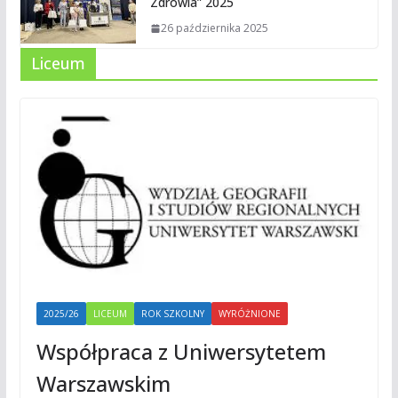
Zdrowia” 2025
26 października 2025
Liceum
2025/26
LICEUM
ROK SZKOLNY
WYRÓŻNIONE
Współpraca z Uniwersytetem
Warszawskim