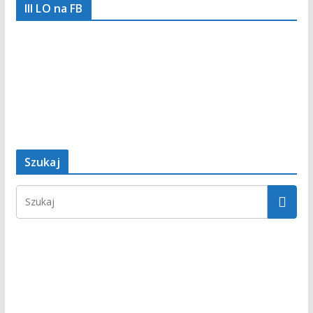
III LO na FB
Szukaj