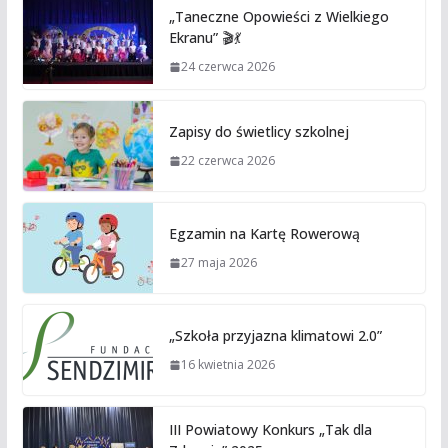
„Taneczne Opowieści z Wielkiego
Ekranu” 🎬💃
24 czerwca 2026
Zapisy do świetlicy szkolnej
22 czerwca 2026
Egzamin na Kartę Rowerową
27 maja 2026
„Szkoła przyjazna klimatowi 2.0”
16 kwietnia 2026
III Powiatowy Konkurs „Tak dla