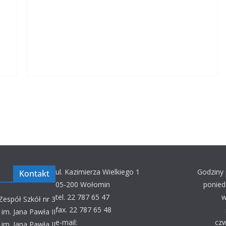
ul. Kazimierza Wielkiego 1
Godziny 
Kontakt
05-200 Wołomin
ponied
tel. 22 787 65 47
w
Zespół Szkół nr 3
fax. 22 787 65 48
im. Jana Pawła II
e-mail:
czw
im. Jana Pawła II