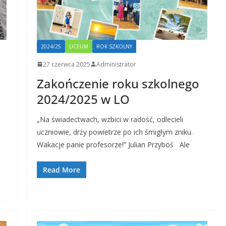
2024/25
LICEUM
ROK SZKOLNY
27 czerwca 2025
Administrator
Zakończenie roku szkolnego
2024/2025 w LO
„Na świadectwach, wzbici w radość, odlecieli
uczniowie, drży powietrze po ich śmigłym zniku.
Wakacje panie profesorze!” Julian Przyboś Ale
Read More