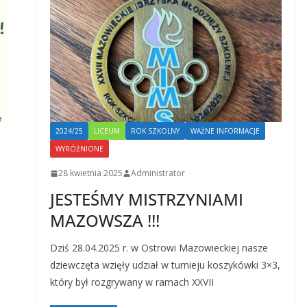
2024/25
LICEUM
ROK SZKOLNY
WAŻNE INFORMACJE
WYRÓŻNIONE
28 kwietnia 2025
Administrator
JESTEŚMY MISTRZYNIAMI
MAZOWSZA !!!
Dziś 28.04.2025 r. w Ostrowi Mazowieckiej nasze
dziewczęta wzięły udział w turnieju koszykówki 3×3,
który był rozgrywany w ramach XXVII