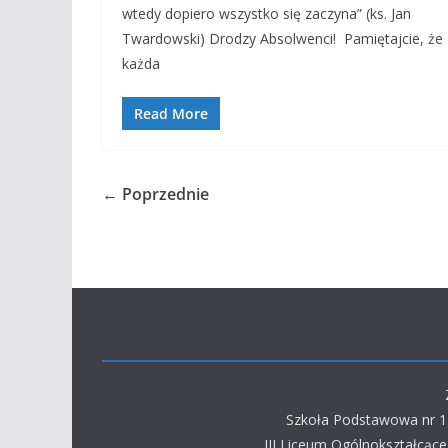
wtedy dopiero wszystko się zaczyna” (ks. Jan
Twardowski) Drodzy Absolwenci! Pamiętajcie, że
każda
Read More
← Poprzednie
Szkoła Podstawowa nr 1 
III Liceum Ogólnokształcące 