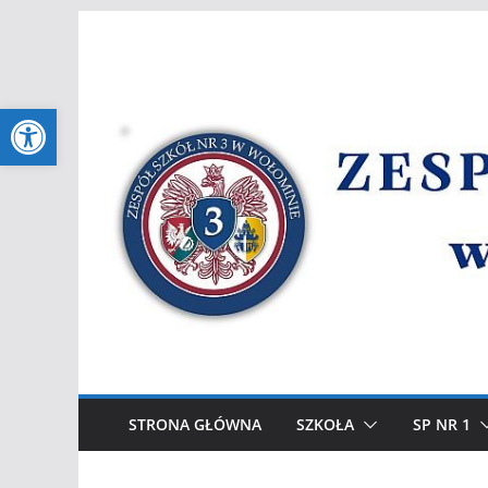
Przejdź
do
treści
Otwórz pasek narzędzi
STRONA GŁÓWNA
SZKOŁA
SP NR 1