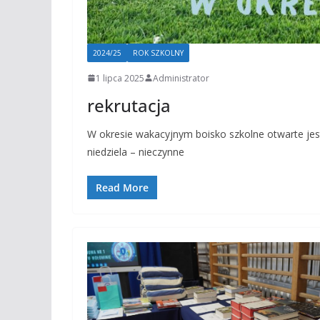
2024/25
ROK SZKOLNY
1 lipca 2025
Administrator
rekrutacja
W okresie wakacyjnym boisko szkolne otwarte jest
niedziela – nieczynne
Read More