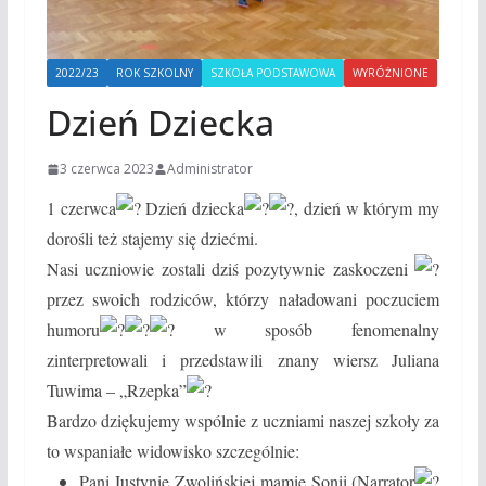
2022/23
ROK SZKOLNY
SZKOŁA PODSTAWOWA
WYRÓŻNIONE
Dzień Dziecka
3 czerwca 2023
Administrator
1 czerwca
Dzień dziecka
, dzień w którym my
dorośli też stajemy się dziećmi.
Nasi uczniowie zostali dziś pozytywnie zaskoczeni
przez swoich rodziców, którzy naładowani poczuciem
humoru
w sposób fenomenalny
zinterpretowali i przedstawili znany wiersz Juliana
Tuwima – „Rzepka”
Bardzo dziękujemy wspólnie z uczniami naszej szkoły za
to wspaniałe widowisko szczególnie:
Pani Justynie Zwolińskiej mamie Sonii (Narrator