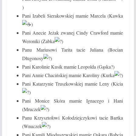
)
Pani Izabeli Sierakowskiej mamie Marcela (Kawka
)
Pani Anecie Jeżak zwanej Cindy Crawford mamie
Weroniki (Żabka
)
Panu Mariusowi Tarita tacie Juliana (Bocian
Długonosy
)
Pani Karolinie Kusik mamie Leopolda (Gąska?)
Pani Annie Chacińskiej mamie Karoliny (Kurka
)
Pani Katarzynie Truszkowskiej mamie Leny (Kicia
)
Pani Monice Skóra mamie Ignacego i Hani
(Mruczek
)
Panu Krzysztofowi Kołodziejczykowi tacie Bartka
(Wnuczek
)
Pani Kamili Mioduszewskiej mamie Oskara (Babcia